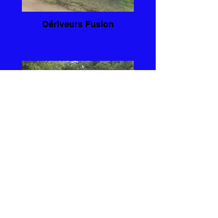
Dériveurs Fusion
Kayak double et Kayak
simple