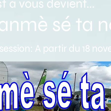
t à vous devient...
è sé ta n
ession: A partir du 18 no