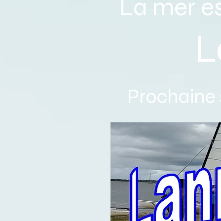
La mer es
Lanm
Prochaine s