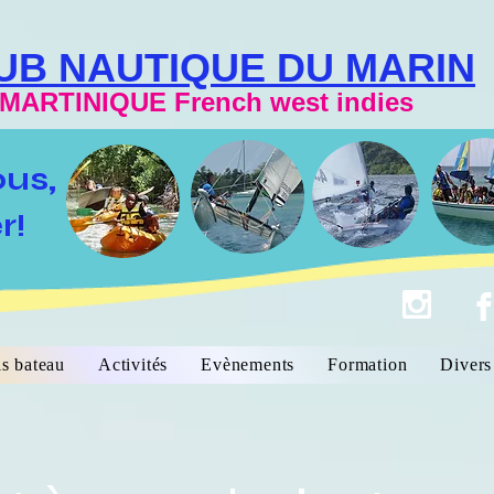
UB NAUTIQUE DU MARIN
MARTINIQUE French west indies
ous,
r!
s bateau
Activités
Evènements
Formation
Divers