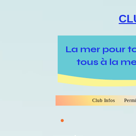
CL
La mer pour t
tous à la me
Club Infos
Permi