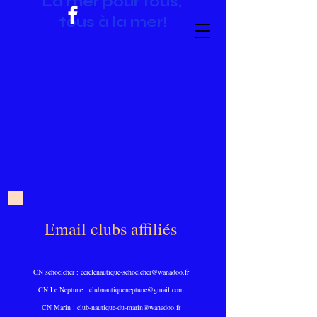
La mer pour tous,
tous à la mer!
Email clubs affiliés
CN schoelcher :
cerclenautique-schoelcher@wanadoo.fr
CN Le Neptune :
clubnautiqueneptune@gmail.com
CN Marin :
club-nautique-du-marin@wanadoo.fr